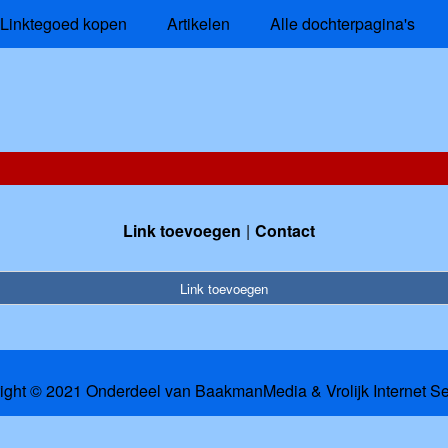
Linktegoed kopen
Artikelen
Alle dochterpagina's
Link toevoegen
Contact
Link toevoegen
ight © 2021 Onderdeel van
BaakmanMedia
&
Vrolijk Internet S