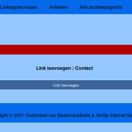
Linktegoed kopen
Artikelen
Alle dochterpagina's
Link toevoegen
Contact
Link toevoegen
ight © 2021 Onderdeel van
BaakmanMedia
&
Vrolijk Internet S