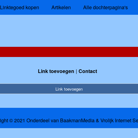
Linktegoed kopen
Artikelen
Alle dochterpagina's
Link toevoegen
Contact
Link toevoegen
ight © 2021 Onderdeel van
BaakmanMedia
&
Vrolijk Internet S